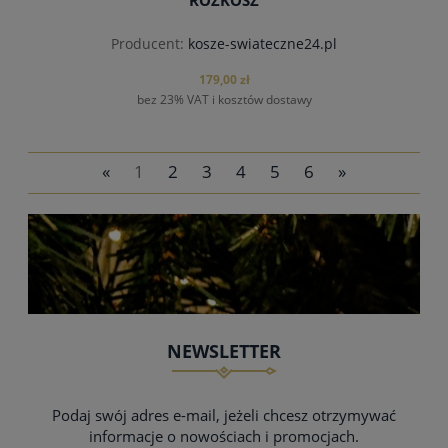
ROZKOSZ
Producent:
kosze-swiateczne24.pl
179,00 zł
bez 23% VAT i kosztów dostawy
«
1
2
3
4
5
6
»
NEWSLETTER
Podaj swój adres e-mail, jeżeli chcesz otrzymywać
informacje o nowościach i promocjach.