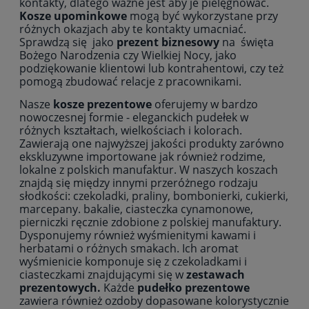
kontakty, dlatego ważne jest aby je pielęgnować.
Kosze upominkowe
mogą być wykorzystane przy
różnych okazjach aby te kontakty umacniać.
Sprawdzą się jako
prezent biznesowy
na święta
Bożego Narodzenia czy Wielkiej Nocy, jako
podziękowanie klientowi lub kontrahentowi, czy też
pomogą zbudować relacje z pracownikami.
Nasze
kosze prezentowe
oferujemy w bardzo
nowoczesnej formie - eleganckich pudełek w
różnych kształtach, wielkościach i kolorach.
Zawierają one najwyższej jakości produkty zarówno
ekskluzywne importowane jak również rodzime,
lokalne z polskich manufaktur. W naszych koszach
znajdą się między innymi przeróżnego rodzaju
słodkości: czekoladki, praliny, bombonierki, cukierki,
marcepany. bakalie, ciasteczka cynamonowe,
pierniczki ręcznie zdobione z polskiej manufaktury.
Dysponujemy również wyśmienitymi kawami i
herbatami o różnych smakach. Ich aromat
wyśmienicie komponuje się z czekoladkami i
ciasteczkami znajdującymi się w
zestawach
prezentowych.
Każde
pudełko
prezentowe
zawiera również ozdoby dopasowane kolorystycznie