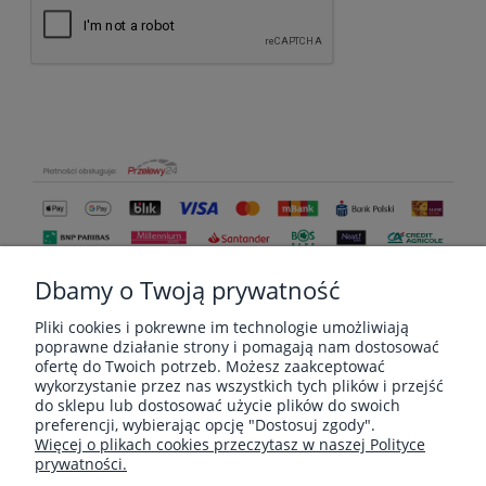
Dbamy o Twoją prywatność
Pliki cookies i pokrewne im technologie umożliwiają
poprawne działanie strony i pomagają nam dostosować
ofertę do Twoich potrzeb. Możesz zaakceptować
wykorzystanie przez nas wszystkich tych plików i przejść
do sklepu lub dostosować użycie plików do swoich
MOJE KONTO
preferencji, wybierając opcję "Dostosuj zgody".
Więcej o plikach cookies przeczytasz w naszej Polityce
prywatności.