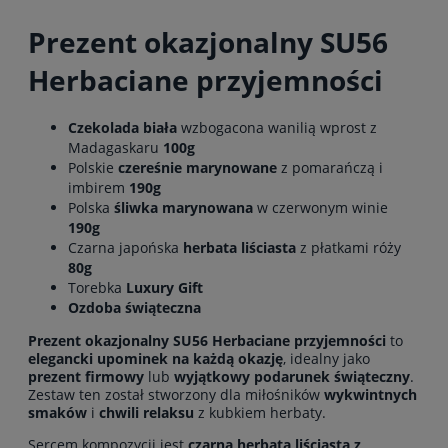
Prezent okazjonalny SU56
Herbaciane przyjemności
Czekolada biała
wzbogacona wanilią wprost z
Madagaskaru
100g
Polskie
czereśnie marynowane
z pomarańczą i
imbirem
190g
Polska
śliwka marynowana
w czerwonym winie
190g
Czarna japońska
herbata liściasta
z płatkami róży
80g
Torebka
Luxury Gift
Ozdoba świąteczna
Prezent okazjonalny SU56 Herbaciane przyjemności
to
elegancki upominek na każdą okazję
, idealny jako
prezent firmowy
lub
wyjątkowy podarunek świąteczny
.
Zestaw ten został stworzony dla miłośników
wykwintnych
smaków
i
chwili relaksu
z kubkiem herbaty.
Sercem kompozycji jest
czarna herbata liściasta z