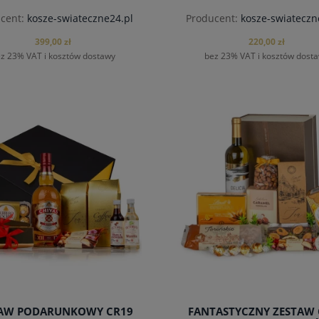
cent:
kosze-swiateczne24.pl
Producent:
kosze-swiateczn
399,00 zł
220,00 zł
z 23% VAT i kosztów dostawy
bez 23% VAT i kosztów dost
TAW PODARUNKOWY CR19
FANTASTYCZNY ZESTAW 