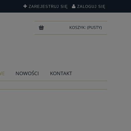
ZAREJESTRUJ SIĘ
ZALOGUJ SIĘ
KOSZYK:
(PUSTY)
WE
NOWOŚCI
KONTAKT