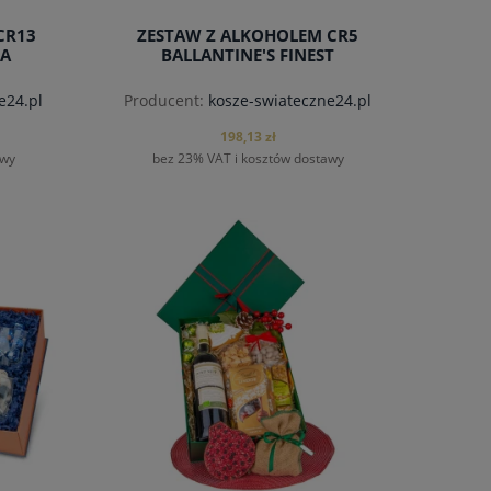
CR13
ZESTAW Z ALKOHOLEM CR5
WA
BALLANTINE'S FINEST
e24.pl
Producent:
kosze-swiateczne24.pl
198,13 zł
awy
bez 23% VAT i kosztów dostawy