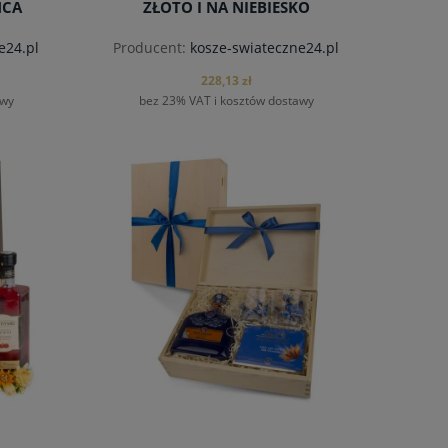
ŃCA
ZŁOTO I NA NIEBIESKO
e24.pl
Producent:
kosze-swiateczne24.pl
228,13 zł
awy
bez 23% VAT i kosztów dostawy