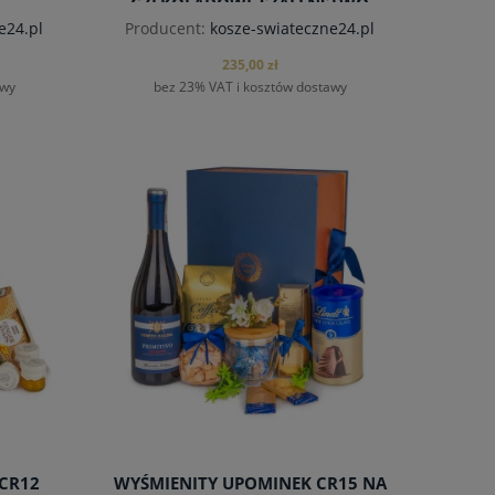
CZEKOLADOWE SZALEŃSTWO
e24.pl
Producent:
kosze-swiateczne24.pl
235,00 zł
awy
bez 23% VAT i kosztów dostawy
CR12
WYŚMIENITY UPOMINEK CR15 NA