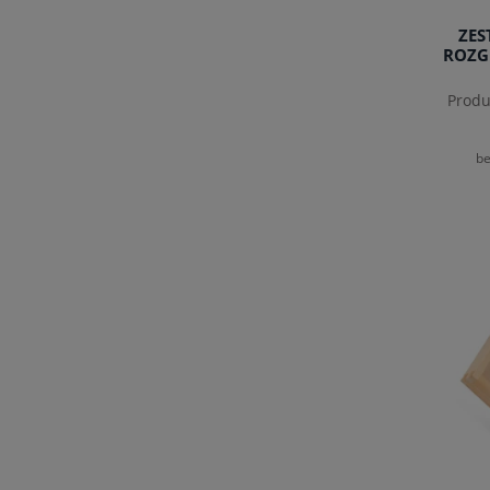
ZES
ROZG
Produ
be