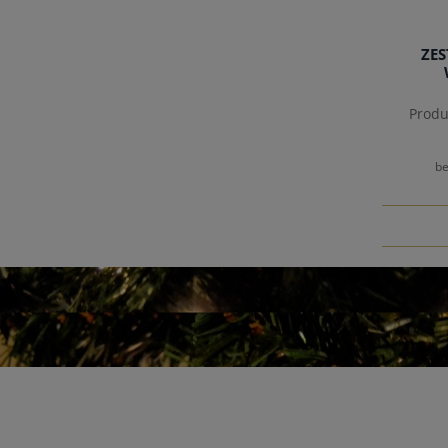
ZE
Produ
be