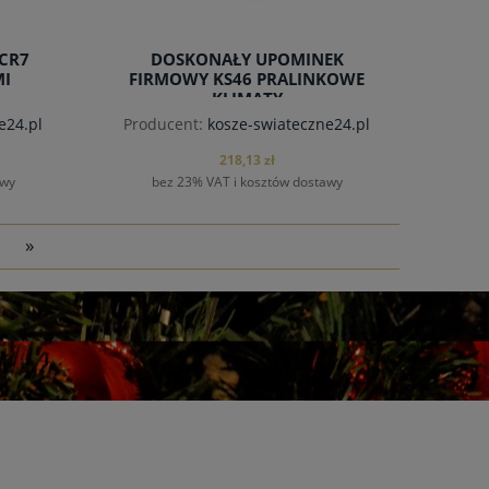
CR7
DOSKONAŁY UPOMINEK
MI
FIRMOWY KS46 PRALINKOWE
KLIMATY
e24.pl
Producent:
kosze-swiateczne24.pl
218,13 zł
awy
bez 23% VAT i kosztów dostawy
»