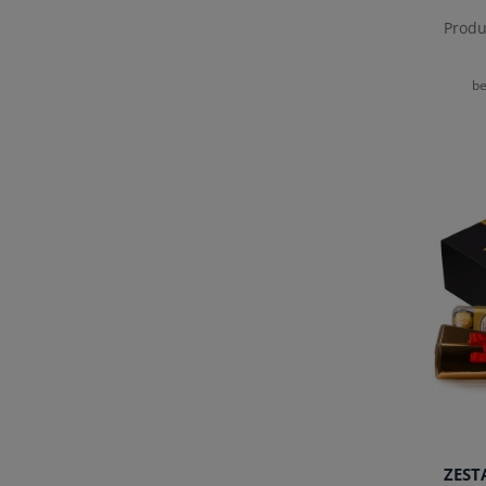
Produ
be
ZES