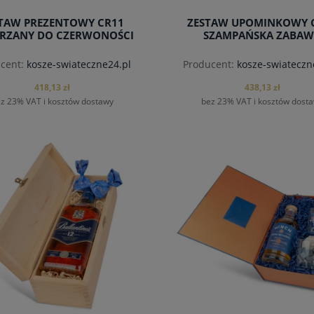
TAW PREZENTOWY CR11
ZESTAW UPOMINKOWY 
RZANY DO CZERWONOŚCI
SZAMPAŃSKA ZABA
cent:
kosze-swiateczne24.pl
Producent:
kosze-swiateczn
418,13 zł
438,13 zł
z 23% VAT i kosztów dostawy
bez 23% VAT i kosztów dost