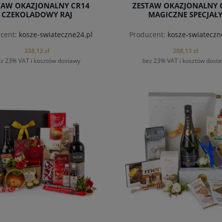
TAW OKAZJONALNY CR14
ZESTAW OKAZJONALNY 
CZEKOLADOWY RAJ
MAGICZNE SPECJAŁ
cent:
kosze-swiateczne24.pl
Producent:
kosze-swiateczn
338,13 zł
208,13 zł
z 23% VAT i kosztów dostawy
bez 23% VAT i kosztów dost