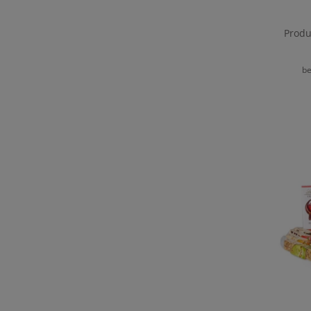
Produ
be