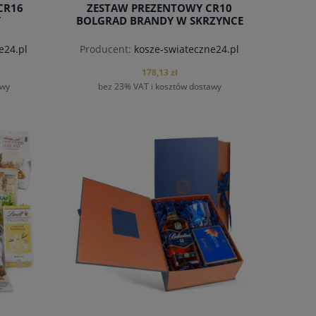
CR16
ZESTAW PREZENTOWY CR10
Y
BOLGRAD BRANDY W SKRZYNCE
e24.pl
Producent:
kosze-swiateczne24.pl
178,13 zł
awy
bez 23% VAT i kosztów dostawy