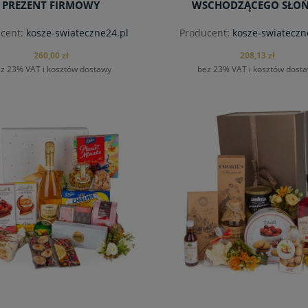
PREZENT FIRMOWY
WSCHODZĄCEGO SŁO
cent:
kosze-swiateczne24.pl
Producent:
kosze-swiateczn
260,00 zł
208,13 zł
z 23% VAT i kosztów dostawy
bez 23% VAT i kosztów dost