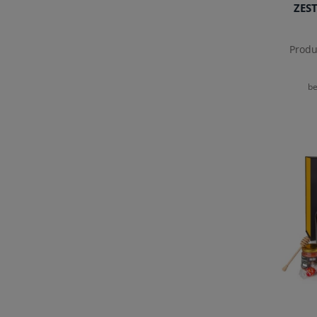
ZES
Produ
be