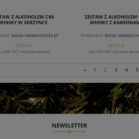
STAW Z ALKOHOLEM CR6
ZESTAW Z ALKOHOLEM 
WHISKY W SKRZYNCE
WHISKY Z KAMIENIA
cent:
kosze-swiateczne24.pl
Producent:
kosze-swiateczn
153,13 zł
223,13 zł
z 23% VAT i kosztów dostawy
bez 23% VAT i kosztów dost
«
1
2
3
4
5
NEWSLETTER