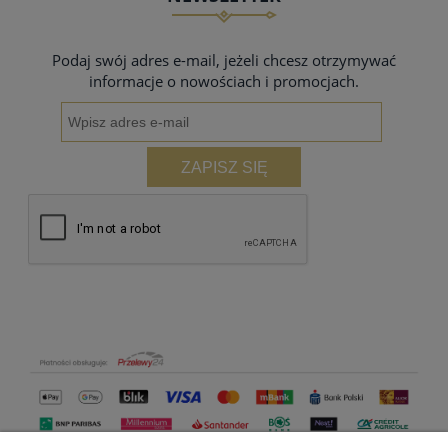
Podaj swój adres e-mail, jeżeli chcesz otrzymywać
informacje o nowościach i promocjach.
ZAPISZ SIĘ