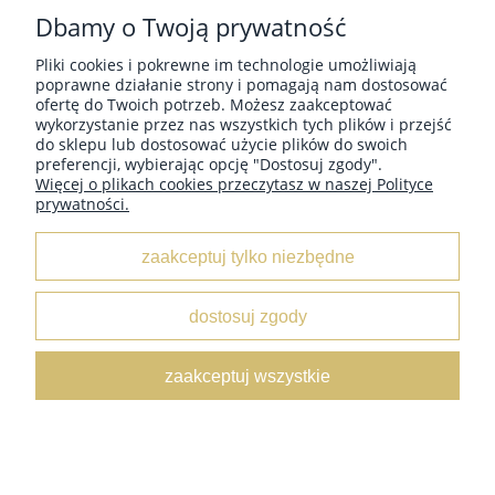
Dbamy o Twoją prywatność
Pliki cookies i pokrewne im technologie umożliwiają
poprawne działanie strony i pomagają nam dostosować
ofertę do Twoich potrzeb. Możesz zaakceptować
wykorzystanie przez nas wszystkich tych plików i przejść
do sklepu lub dostosować użycie plików do swoich
MOJE KONTO
preferencji, wybierając opcję "Dostosuj zgody".
Więcej o plikach cookies przeczytasz w naszej Polityce
prywatności.
PŁATNOŚCI I DOSTAWA
zaakceptuj tylko niezbędne
INFORMACJE
dostosuj zgody
O NAS
zaakceptuj wszystkie
pokaż pełną wersję strony
Sklep internetowy Shoper.pl