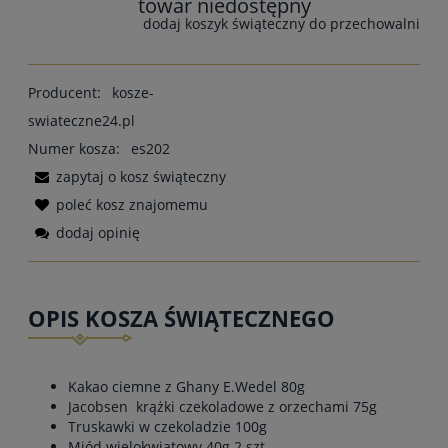
towar niedostępny
dodaj koszyk świąteczny do przechowalni
Producent:
kosze-
swiateczne24.pl
Numer kosza:
es202
zapytaj o kosz świąteczny
poleć kosz znajomemu
dodaj opinię
OPIS KOSZA ŚWIĄTECZNEGO
Kakao ciemne z Ghany E.Wedel 80g
Jacobsen krążki czekoladowe z orzechami 75g
Truskawki w czekoladzie 100g
Miód wielokwiatowy 40g 2 szt