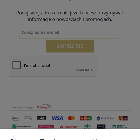
Podaj swój adres e-mail, jeżeli chcesz otrzymywać
informacje o nowościach i promocjach.
ZAPISZ SIĘ