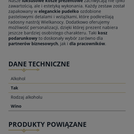
Nasze
luksusowe kosze prezentowe
zachwycają nie tylko
zawartością, ale i estetyką wykonania. Każdy zestaw został
zapakowany w
eleganckie pudełko
ozdobione
pastelowymi detalami i wstążkami, które podkreślają
radosny nastrój Wielkanocy. Dodatkowo oferujemy
możliwość personalizacji, dzięki której prezent nabiera
jeszcze bardziej osobistego charakteru. Taki
kosz
podarunkowy
to doskonały wybór zarówno dla
partnerów biznesowych
, jak i
dla pracowników
.
DANE TECHNICZNE
Alkohol
Tak
Rodzaj alkoholu
Wino
PRODUKTY POWIĄZANE