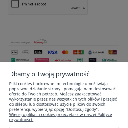
Dbamy o Twoją prywatność
Pliki cookies i pokrewne im technologie umożliwiają
poprawne działanie strony i pomagają nam dostosować
ofertę do Twoich potrzeb. Możesz zaakceptować
wykorzystanie przez nas wszystkich tych plików i przejść
do sklepu lub dostosować użycie plików do swoich
MOJE KONTO
preferencji, wybierając opcję "Dostosuj zgody".
Więcej o plikach cookies przeczytasz w naszej Polityce
prywatności.
PŁATNOŚCI I DOSTAWA